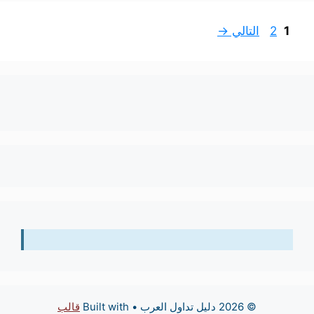
Page
Page
1
2
التالي
→
© 2026 دليل تداول العرب
• Built with
قالب